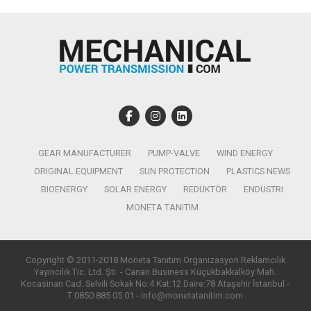
GEAR MANUFACTURER
PUMP-VALVE
WIND ENERGY
ORIGINAL EQUIPMENT
SUN PROTECTION
PLASTICS NEWS
BIOENERGY
SOLAR ENERGY
REDÜKTÖR
ENDÜSTRI
MONETA TANITIM
Copyright © 2011-2018 Moneta Tanıtım Organizasyon Reklamcılık
Yayıncılık Tic. Ltd. Şti. - Canan Business Küçükbakkalköy Mah.
Kocasinan Cad. Selvili Sokak No:4 Kat:12 Daire:78 Ataşehir İstanbul -
T:0850 885 05 01 - info@monetatanitim.com