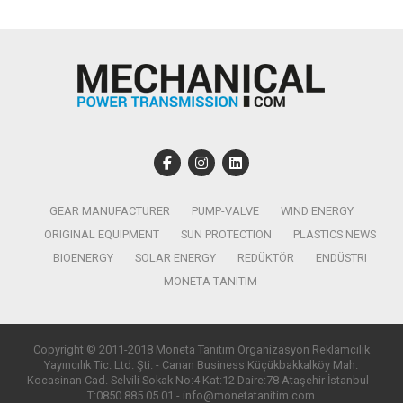
GEAR MANUFACTURER
PUMP-VALVE
WIND ENERGY
ORIGINAL EQUIPMENT
SUN PROTECTION
PLASTICS NEWS
BIOENERGY
SOLAR ENERGY
REDÜKTÖR
ENDÜSTRI
MONETA TANITIM
Copyright © 2011-2018 Moneta Tanıtım Organizasyon Reklamcılık
Yayıncılık Tic. Ltd. Şti. - Canan Business Küçükbakkalköy Mah.
Kocasinan Cad. Selvili Sokak No:4 Kat:12 Daire:78 Ataşehir İstanbul -
T:0850 885 05 01 - info@monetatanitim.com