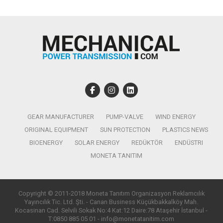
GEAR MANUFACTURER
PUMP-VALVE
WIND ENERGY
ORIGINAL EQUIPMENT
SUN PROTECTION
PLASTICS NEWS
BIOENERGY
SOLAR ENERGY
REDÜKTÖR
ENDÜSTRI
MONETA TANITIM
Copyright © 2011-2018 Moneta Tanıtım Organizasyon Reklamcılık
Yayıncılık Tic. Ltd. Şti. - Canan Business Küçükbakkalköy Mah.
Kocasinan Cad. Selvili Sokak No:4 Kat:12 Daire:78 Ataşehir İstanbul -
T:0850 885 05 01 - info@monetatanitim.com